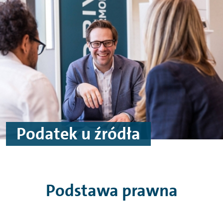
Przejdź do treści
Przejdź do stopki
Podatek u źródła
Podstawa prawna