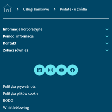
Strona
Usługi bankowe
Podatek u źródła
główna
Nawigacja
Informacje korporacyjne
stopki
Links:
Pomoc i informacje
Links:
Kontakt
Links:
Zobacz również
Links:
Meta
Linki
nawigacja
do
serwisów
Polityka prywatności
społecznościowych
Polityka plików cookie
RODO
Whistleblowing