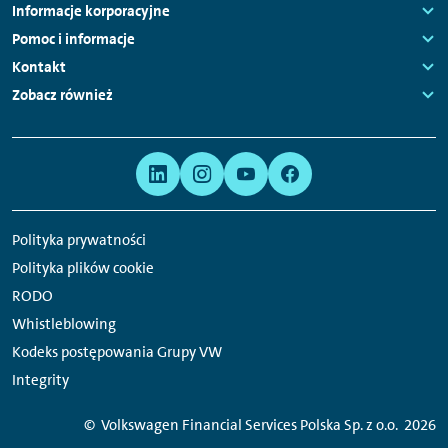
Nawigacja
Informacje korporacyjne
stopki
Links:
Pomoc i informacje
Links:
Kontakt
Links:
Zobacz również
Links:
Meta
Linki
nawigacja
do
serwisów
Polityka prywatności
społecznościowych
Polityka plików cookie
RODO
Whistleblowing
Kodeks postępowania Grupy VW
Integrity
© Volkswagen Financial Services Polska Sp. z o.o.
2026