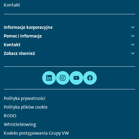
główna
Kontakt
Nawigacja
Informacje korporacyjne
stopki
Links:
Pomoc i informacje
Links:
Kontakt
Links:
Zobacz również
Links:
Meta
Linki
nawigacja
do
serwisów
Polityka prywatności
społecznościowych
Polityka plików cookie
RODO
Whistleblowing
Kodeks postępowania Grupy VW