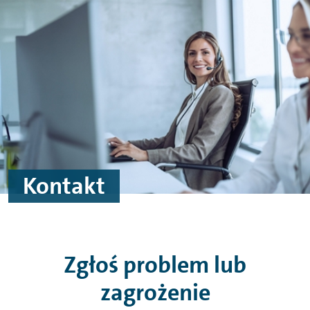
Przejdź do treści
Przejdź do stopki
Kontakt
Zgłoś problem lub
zagrożenie