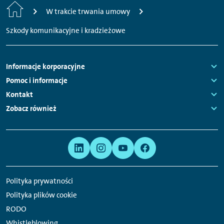
Strona
W trakcie trwania umowy
główna
Szkody komunikacyjne i kradzieżowe
Nawigacja
Informacje korporacyjne
stopki
Links:
Pomoc i informacje
Links:
Kontakt
Links:
Zobacz również
Links:
Meta
Linki
nawigacja
do
serwisów
Polityka prywatności
społecznościowych
Polityka plików cookie
RODO
Whistleblowing