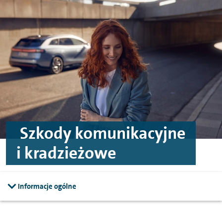
Przejdź do treści
Przejdź do stopki
Szkody komunikacyjne
i kradzieżowe
Informacje ogólne