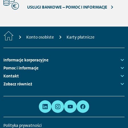
USŁUGI BANKOWE – POMOC I INFORMACJE
Strona
Konto osobiste
Karty płatnicze
główna
Nawigacja
Informacje korporacyjne
stopki
Links:
Pomoc i informacje
Links:
Kontakt
Links:
Zobacz również
Links:
Meta
Linki
nawigacja
do
serwisów
Polityka prywatności
społecznościowych