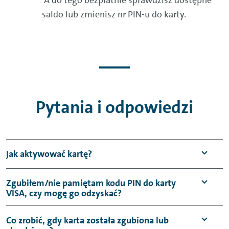
A do tego bezpłatnie sprawdzisz dostępne
saldo lub zmienisz nr PIN-u do karty.
Pytania i odpowiedzi
Jak aktywować kartę?
Zgubiłem/nie pamiętam kodu PIN do karty
VISA
, czy mogę go odzyskać?
Kartę aktywujesz:
Co zrobić, gdy karta została zgubiona lub
Samodzielnie po zalogowaniu się do
Odzyskanie kodu PIN do karty jest