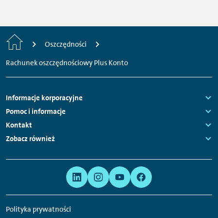
Strona
Oszczędności
główna
Rachunek oszczędnościowy Plus Konto
Nawigacja
Informacje korporacyjne
stopki
Links:
Pomoc i informacje
Links:
Kontakt
Links:
Zobacz również
Links:
Meta
Linki
nawigacja
do
serwisów
Polityka prywatności
społecznościowych