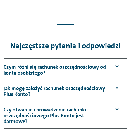
Najczęstsze pytania i odpowiedzi
Czym różni się rachunek oszczędnościowy od
konta osobistego?
Rachunek oszczędnościowy, jak sama nazwa
Jak mogę założyć rachunek oszczędnościowy
Plus Konto?
wskazuje, przeznaczony jest przede
wszystkim do oszczędzania nadwyżki
Rachunek oszczędnościowy Plus Konto
Czy otwarcie i prowadzenie rachunku
finansowej. Środki, które przelewasz na
oszczędnościowego Plus Konto jest
możesz założyć bez wychodzenia z domu.
konto oszczędnościowe są oprocentowane
darmowe?
Wystarczy, że wypełnisz wniosek online,
na określoną wartość w skali roku i w ten