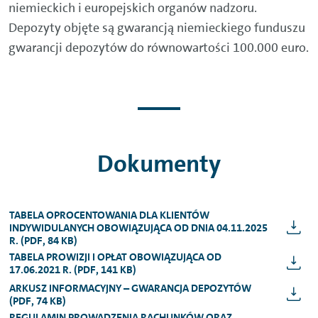
niemieckich i europejskich organów nadzoru.
możesz dowolnie dysponować swoim
Depozyty objęte są gwarancją niemieckiego funduszu
kapitałem – wypłacać go, przelewać na
gwarancji depozytów do równowartości 100.000 euro.
rachunek osobisty itd. To jedna z cech, które
odróżniają najlepsze konta oszczędnościowe
od lokat.
Dokumenty
TABELA OPROCENTOWANIA DLA KLIENTÓW
INDYWIDULANYCH OBOWIĄZUJĄCA OD DNIA 04.11.2025
R. (PDF, 84 KB)
TABELA PROWIZJI I OPŁAT OBOWIĄZUJĄCA OD
17.06.2021 R. (PDF, 141 KB)
ARKUSZ INFORMACYJNY – GWARANCJA DEPOZYTÓW
(PDF, 74 KB)
REGULAMIN PROWADZENIA RACHUNKÓW ORAZ