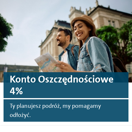
Przejdź do treści
Przejdź do stopki
Konto Oszczędnościowe
4%
Ty planujesz podróż, my pomagamy
odłożyć.