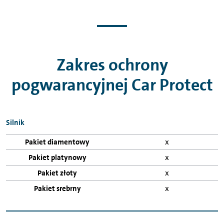
Zakres ochrony
pogwarancyjnej Car Protect
Podzespoły
Silnik
objęte
ubezpieczeniem
x
Car
x
Protect
x
Pakiet diamentowy
x
Pakiet
platynowy
Pakiet złoty