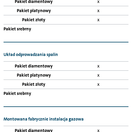
x
x
x
Układ odprowadzania spalin
x
x
x
Montowana fabrycznie instalacja gazowa
x