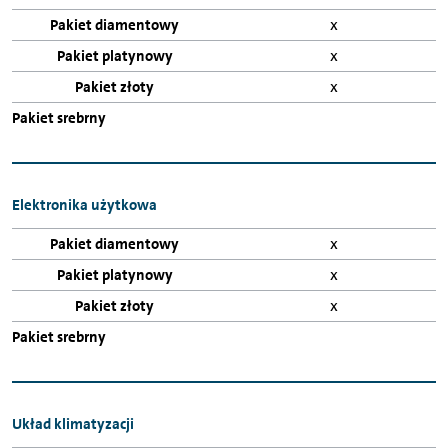
x
x
x
Elektronika użytkowa
x
x
x
Układ klimatyzacji