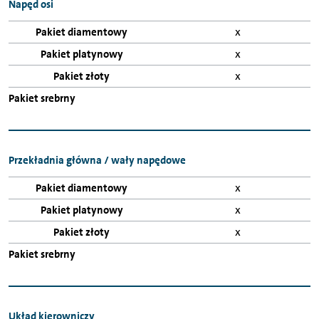
Napęd osi
x
x
x
Przekładnia główna / wały napędowe
x
x
x
Układ kierowniczy