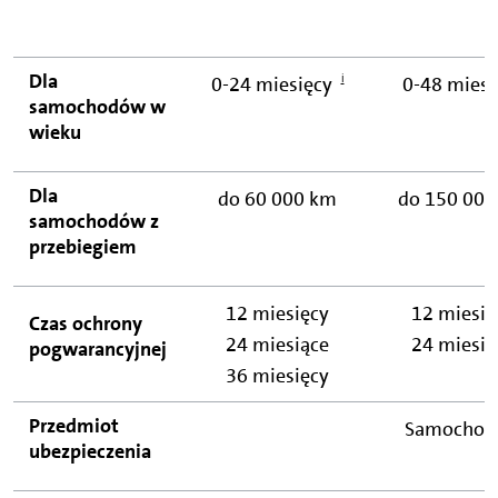
Dla
ℹ
0-24 miesięcy
0-48 miesi
samochodów w
wieku
Dla
do 60 000 km
do 150 000
samochodów z
przebiegiem
12 miesięcy
12 miesię
Czas ochrony
24 miesiące
24 miesią
pogwarancyjnej
36 miesięcy
Przedmiot
Samochody
ubezpieczenia