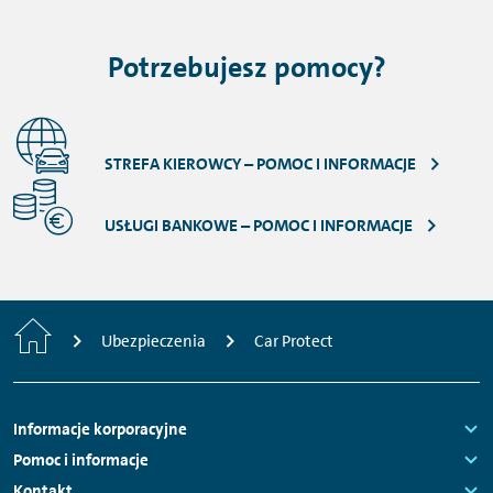
Potrzebujesz pomocy?
STREFA KIEROWCY – POMOC I INFORMACJE
USŁUGI BANKOWE – POMOC I INFORMACJE
Strona
Ubezpieczenia
Car Protect
główna
Nawigacja
Informacje korporacyjne
stopki
Links:
Pomoc i informacje
Links:
Kontakt