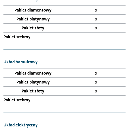
x
x
x
Układ hamulcowy
x
x
x
Układ elektryczny