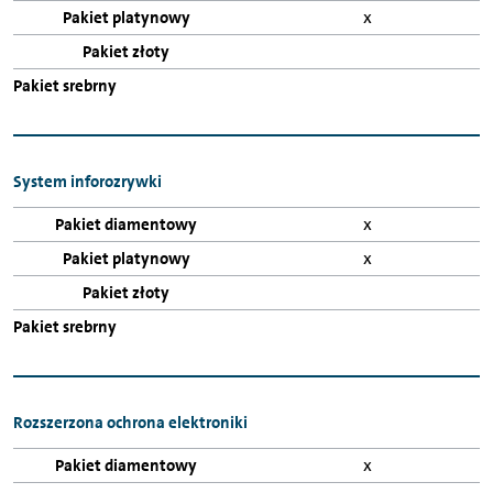
x
System inforozrywki
x
x
Rozszerzona ochrona elektroniki
x