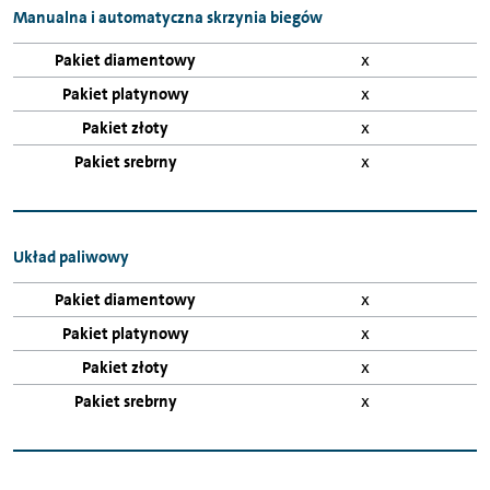
Pakiet
Manualna i automatyczna skrzynia biegów
srebrny
x
x
x
x
Układ paliwowy
x
x
x
x