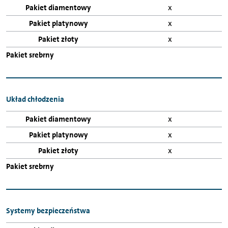
x
x
x
Układ chłodzenia
x
x
x
Systemy bezpieczeństwa