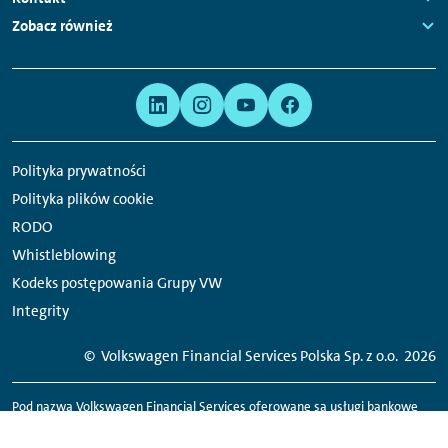
Links:
Zobacz również
Links:
Meta
Linki
nawigacja
do
serwisów
Polityka prywatności
społecznościowych
Polityka plików cookie
RODO
Whistleblowing
Kodeks postępowania Grupy VW
Integrity
© Volkswagen Financial Services Polska Sp. z o.o.
2026
Pod nazwą Volkswagen Financial Services oferowane są usługi bankowe
(przez Volkswagen Bank GmbH Sp. z o.o. Oddział w Polsce), usługi
leasingowe i mobilność (przez Volkswagen Financial Services Polska