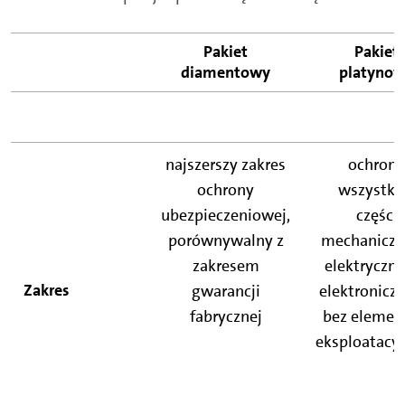
Pakiet
Pakiet
diamentowy
platyno
najszerszy zakres
ochrona
ochrony
wszystki
ubezpieczeniowej,
części
porównywalny z
mechaniczn
zakresem
elektryczny
Zakres
gwarancji
elektronicz
fabrycznej
bez eleme
eksploatacy