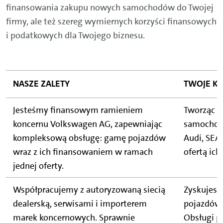
finansowania zakupu nowych samochodów do Twojej
firmy, ale też szereg wymiernych korzyści finansowych
i podatkowych dla Twojego biznesu.
NASZE ZALETY
TWOJE KO
Jesteśmy finansowym ramieniem
Tworząc f
koncernu Volkswagen AG, zapewniając
samochod
kompleksową obsługę: gamę pojazdów
Audi, SEAT
wraz z ich finansowaniem w ramach
ofertą ich
jednej oferty.
Współpracujemy z autoryzowaną siecią
Zyskujesz
dealerską, serwisami i importerem
pojazdów 
marek koncernowych. Sprawnie
Obsługi p