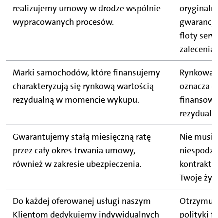
realizujemy umowy w drodze wspólnie
oryginaln
wypracowanych procesów.
gwarancję
floty ser
zalecenia
Marki samochodów, które finansujemy
Rynkowa w
charakteryzują się rynkową wartością
oznacza dl
rezydualną w momencie wykupu.
finansową
rezydualn
Gwarantujemy stałą miesięczną ratę
Nie musis
przez cały okres trwania umowy,
niespodzi
również w zakresie ubezpieczenia.
kontrakt 
Twoje życ
Do każdej oferowanej usługi naszym
Otrzymuje
Klientom dedykujemy indywidualnych
polityki 