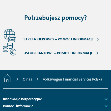
Potrzebujesz pomocy?
STREFA KIEROWCY – POMOC I INFORMACJE
USŁUGI BANKOWE – POMOC I INFORMACJE
Strona
O nas
Volkswagen Financial Services Polska
główna
Nawigacja
Informacje korporacyjne
stopki
Links:
Pomoc i informacje