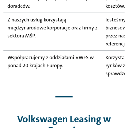
doradców.
kosztów.
Z naszych usług korzystają
Jesteśmy
międzynarodowe korporacje oraz firmy z
biznesow
sektora MŚP.
przez nas 
referencje
Współpracujemy z oddziałami VWFS w
Korzystas
ponad 20 krajach Europy.
rynków za
sprawdzon
Volkswagen Leasing w