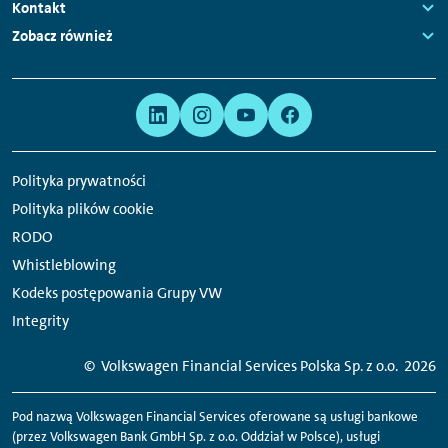
Links:
Kontakt
Links:
Zobacz również
Links:
Meta
Linki
nawigacja
do
serwisów
Polityka prywatności
społecznościowych
Polityka plików cookie
RODO
Whistleblowing
Kodeks postępowania Grupy VW
Integrity
© Volkswagen Financial Services Polska Sp. z o.o.
2026
Pod nazwą Volkswagen Financial Services oferowane są usługi bankowe
(przez Volkswagen Bank GmbH Sp. z o.o. Oddział w Polsce), usługi