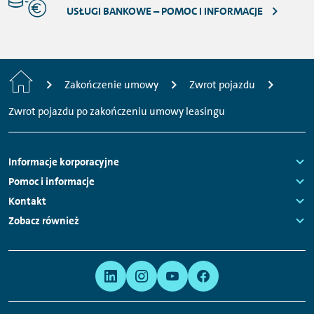
USŁUGI BANKOWE – POMOC I INFORMACJE
Strona
Zakończenie umowy
Zwrot pojazdu
główna
Zwrot pojazdu po zakończeniu umowy leasingu
Nawigacja
Informacje korporacyjne
stopki
Links:
Pomoc i informacje
Links:
Kontakt
Links:
Zobacz również
Links:
Meta
Linki
nawigacja
do
serwisów