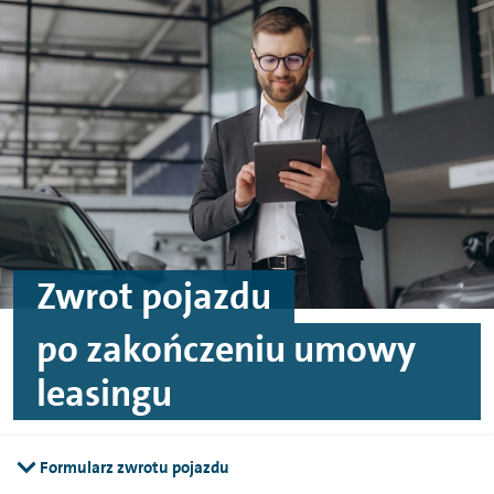
Przejdź do treści
Przejdź do stopki
Zwrot pojazdu
po zakończeniu umowy
leasingu
Formularz zwrotu pojazdu