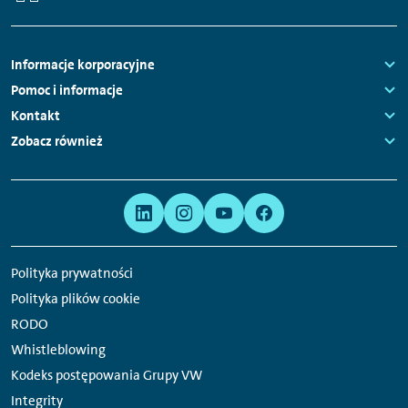
główna
Nawigacja
Informacje korporacyjne
stopki
Links:
Pomoc i informacje
Links:
Kontakt
Links:
Zobacz również
Links:
Meta
Linki
nawigacja
do
serwisów
Polityka prywatności
społecznościowych
Polityka plików cookie
RODO
Whistleblowing
Kodeks postępowania Grupy VW
Integrity