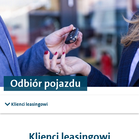
Przejdź do treści
Przejdź do stopki
Odbiór pojazdu
Klienci leasingowi
Klienci leasingowi