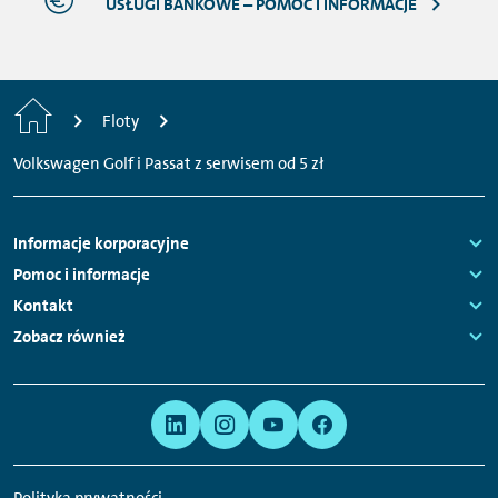
USŁUGI BANKOWE – POMOC I INFORMACJE
Strona
Floty
główna
Volkswagen Golf i Passat z serwisem od 5 zł
Nawigacja
Informacje korporacyjne
stopki
Links:
Pomoc i informacje
Links:
Kontakt
Links:
Zobacz również
Links:
Meta
Linki
nawigacja
do
serwisów