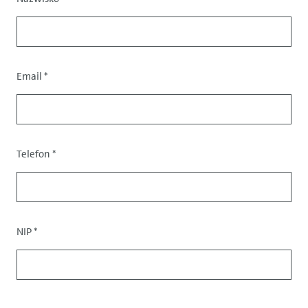
Email
*
Dane
kontaktowe
Telefon
*
NIP
*
Dane