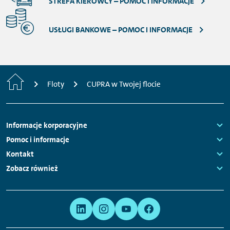
STREFA KIEROWCY – POMOC I INFORMACJE
USŁUGI BANKOWE – POMOC I INFORMACJE
Strona
Floty
CUPRA w Twojej flocie
główna
Nawigacja
Informacje korporacyjne
stopki
Links:
Pomoc i informacje
Links:
Kontakt
Links:
Zobacz również
Links:
Meta
Linki
nawigacja
do
serwisów