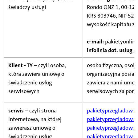
świadczy usługi
Rondo ONZ 1, 00-12
KRS 803746, NIP 525
wysokość kapitału z
e-mail:
pakietyonli
infolinia dot. usług 
Klient - TY
– czyli osoba,
osoba fizyczna, osob
która zawiera umowę o
organizacyjna posiad
świadczenie usług
zawiera z nami umow
serwisowych
serwisowych za pomo
serwis
– czyli strona
pakietyprzegladow.vw
internetowa, na której
pakietyprzegladow.vw
zawierasz umowę o
pakietyprzegladow.v
świadczenie usług
pakietyprzegladow.v