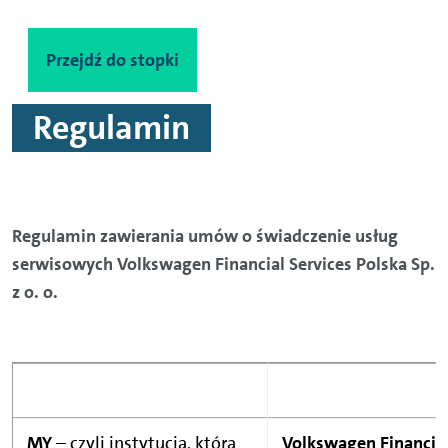
Przejdź do treści
Przejdź do stopki
Regulamin
Regulamin zawierania umów o świadczenie usług
serwisowych Volkswagen Financial Services Polska Sp.
z o. o.
MY
– czyli instytucja, która
Volkswagen Financial 