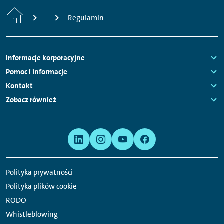
Strona
Regulamin
główna
Nawigacja
Informacje korporacyjne
stopki
Links:
Pomoc i informacje
Links:
Kontakt
Links:
Zobacz również
Links:
Meta
Linki
nawigacja
do
serwisów
Polityka prywatności
społecznościowych
Polityka plików cookie
RODO
Whistleblowing