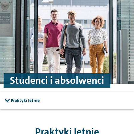
Przejdź do treści
Przejdź do stopki
Studenci i absolwenci
Praktyki letnie
Praktyki letnie