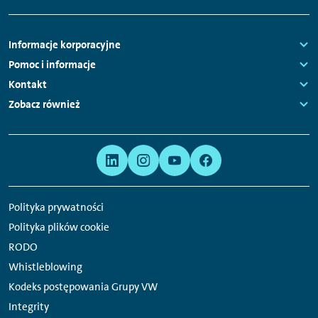
główna
Nawigacja
Informacje korporacyjne
stopki
Links:
Pomoc i informacje
Links:
Kontakt
Links:
Zobacz również
Links:
Meta
Linki
nawigacja
do
serwisów
Polityka prywatności
społecznościowych
Polityka plików cookie
RODO
Whistleblowing
Kodeks postępowania Grupy VW
Integrity